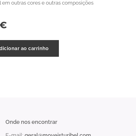
l em outras cores e outras composições
€
dicionar ao carrinho
Onde nos encontrar
E-mail:
geral@moveisturibel.com